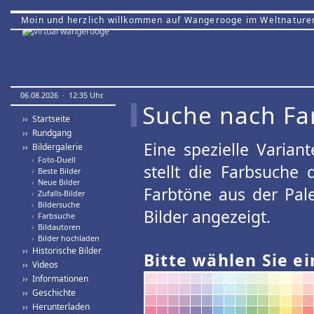
Moin und herzlich willkommen auf Wangerooge im Weltnature
06.08.2026 · 12:35 Uhr.
Suche nach Fa
›› Startseite
›› Rundgang
Eine spezielle Variant
›› Bildergalerie
›
Foto-Duell
stellt die Farbsuche
›
Beste Bilder
›
Neue Bilder
Farbtöne aus der Pal
›
Zufalls-Bilder
›
Bildersuche
Bilder angezeigt.
›
Farbsuche
›
Bildautoren
›
Bilder hochladen
›› Historische Bilder
Bitte wählen Sie ei
›› Videos
›› Informationen
›› Geschichte
›› Herunterladen