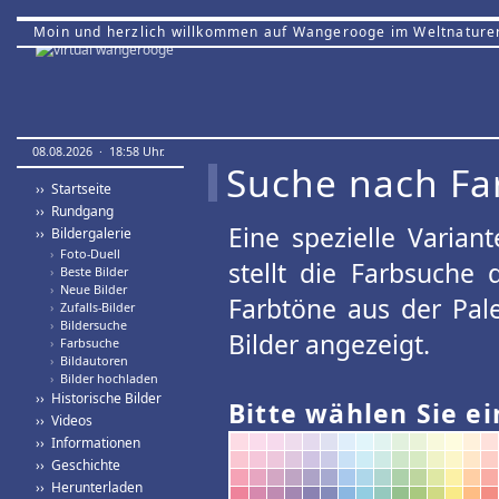
Moin und herzlich willkommen auf Wangerooge im Weltnature
08.08.2026 · 18:58 Uhr.
Suche nach Fa
›› Startseite
›› Rundgang
Eine spezielle Variant
›› Bildergalerie
›
Foto-Duell
stellt die Farbsuche
›
Beste Bilder
›
Neue Bilder
Farbtöne aus der Pal
›
Zufalls-Bilder
›
Bildersuche
Bilder angezeigt.
›
Farbsuche
›
Bildautoren
›
Bilder hochladen
›› Historische Bilder
Bitte wählen Sie ei
›› Videos
›› Informationen
›› Geschichte
›› Herunterladen