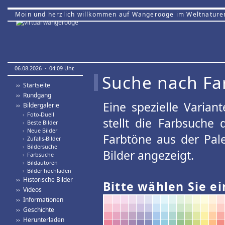
Moin und herzlich willkommen auf Wangerooge im Weltnature
06.08.2026 · 04:09 Uhr.
Suche nach Fa
›› Startseite
›› Rundgang
Eine spezielle Variant
›› Bildergalerie
›
Foto-Duell
stellt die Farbsuche
›
Beste Bilder
›
Neue Bilder
Farbtöne aus der Pal
›
Zufalls-Bilder
›
Bildersuche
Bilder angezeigt.
›
Farbsuche
›
Bildautoren
›
Bilder hochladen
›› Historische Bilder
Bitte wählen Sie ei
›› Videos
›› Informationen
›› Geschichte
›› Herunterladen