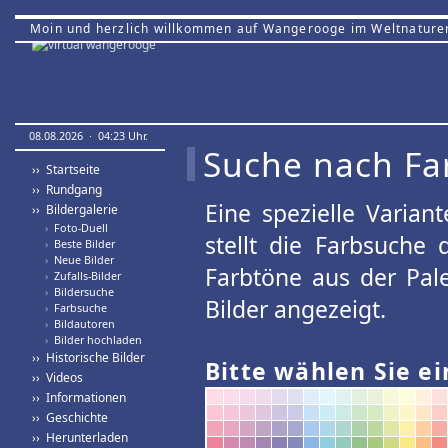
Moin und herzlich willkommen auf Wangerooge im Weltnature
08.08.2026 · 04:23 Uhr.
Suche nach Fa
›› Startseite
›› Rundgang
Eine spezielle Variant
›› Bildergalerie
›
Foto-Duell
stellt die Farbsuche
›
Beste Bilder
›
Neue Bilder
Farbtöne aus der Pal
›
Zufalls-Bilder
›
Bildersuche
Bilder angezeigt.
›
Farbsuche
›
Bildautoren
›
Bilder hochladen
›› Historische Bilder
Bitte wählen Sie ei
›› Videos
›› Informationen
›› Geschichte
›› Herunterladen