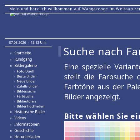
Moin und herzlich willkommen auf Wangerooge im Weltnature
07.08.2026 · 13:13 Uhr.
Suche nach Fa
›› Startseite
›› Rundgang
Eine spezielle Variant
›› Bildergalerie
›
Foto-Duell
stellt die Farbsuche
›
Beste Bilder
›
Neue Bilder
Farbtöne aus der Pal
›
Zufalls-Bilder
›
Bildersuche
Bilder angezeigt.
›
Farbsuche
›
Bildautoren
›
Bilder hochladen
›› Historische Bilder
Bitte wählen Sie ei
›› Videos
›› Informationen
›› Geschichte
›› Herunterladen