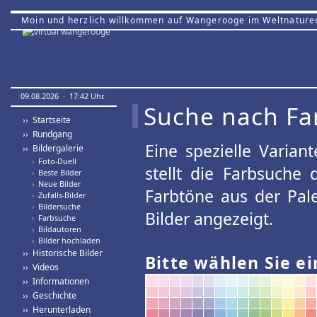
Moin und herzlich willkommen auf Wangerooge im Weltnature
09.08.2026 · 17:42 Uhr.
Suche nach Fa
›› Startseite
›› Rundgang
Eine spezielle Variant
›› Bildergalerie
›
Foto-Duell
stellt die Farbsuche
›
Beste Bilder
›
Neue Bilder
Farbtöne aus der Pal
›
Zufalls-Bilder
›
Bildersuche
Bilder angezeigt.
›
Farbsuche
›
Bildautoren
›
Bilder hochladen
›› Historische Bilder
Bitte wählen Sie ei
›› Videos
›› Informationen
›› Geschichte
›› Herunterladen