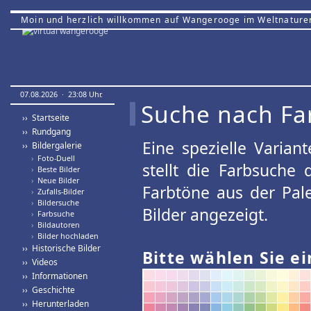
Moin und herzlich willkommen auf Wangerooge im Weltnature
07.08.2026 · 23:08 Uhr.
Suche nach Fa
›› Startseite
›› Rundgang
Eine spezielle Variant
›› Bildergalerie
›
Foto-Duell
stellt die Farbsuche
›
Beste Bilder
›
Neue Bilder
Farbtöne aus der Pal
›
Zufalls-Bilder
›
Bildersuche
Bilder angezeigt.
›
Farbsuche
›
Bildautoren
›
Bilder hochladen
›› Historische Bilder
Bitte wählen Sie ei
›› Videos
›› Informationen
›› Geschichte
›› Herunterladen