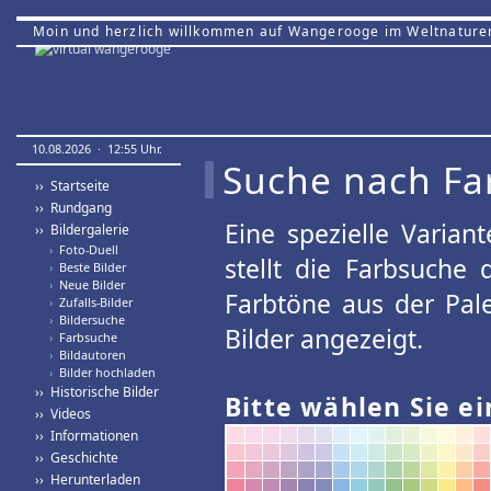
Moin und herzlich willkommen auf Wangerooge im Weltnature
10.08.2026 · 12:55 Uhr.
Suche nach Fa
›› Startseite
›› Rundgang
Eine spezielle Variant
›› Bildergalerie
›
Foto-Duell
stellt die Farbsuche
›
Beste Bilder
›
Neue Bilder
Farbtöne aus der Pal
›
Zufalls-Bilder
›
Bildersuche
Bilder angezeigt.
›
Farbsuche
›
Bildautoren
›
Bilder hochladen
›› Historische Bilder
Bitte wählen Sie ei
›› Videos
›› Informationen
›› Geschichte
›› Herunterladen