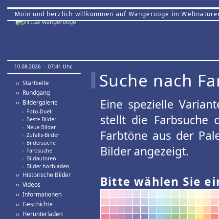
Moin und herzlich willkommen auf Wangerooge im Weltnature
10.08.2026 · 07:41 Uhr.
Suche nach Fa
›› Startseite
›› Rundgang
Eine spezielle Variant
›› Bildergalerie
›
Foto-Duell
stellt die Farbsuche
›
Beste Bilder
›
Neue Bilder
Farbtöne aus der Pal
›
Zufalls-Bilder
›
Bildersuche
Bilder angezeigt.
›
Farbsuche
›
Bildautoren
›
Bilder hochladen
›› Historische Bilder
Bitte wählen Sie ei
›› Videos
›› Informationen
›› Geschichte
›› Herunterladen