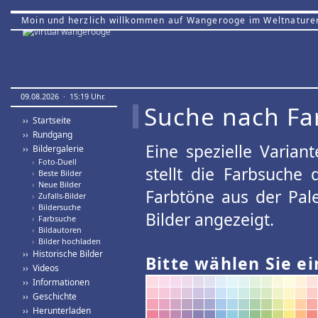
Moin und herzlich willkommen auf Wangerooge im Weltnature
09.08.2026 · 15:19 Uhr.
Suche nach Fa
›› Startseite
›› Rundgang
Eine spezielle Variant
›› Bildergalerie
›
Foto-Duell
stellt die Farbsuche
›
Beste Bilder
›
Neue Bilder
Farbtöne aus der Pal
›
Zufalls-Bilder
›
Bildersuche
Bilder angezeigt.
›
Farbsuche
›
Bildautoren
›
Bilder hochladen
›› Historische Bilder
Bitte wählen Sie ei
›› Videos
›› Informationen
›› Geschichte
›› Herunterladen