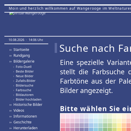
Moin und herzlich willkommen auf Wangerooge im Weltnature
10.08.2026 · 14:06 Uhr.
Suche nach Fa
›› Startseite
›› Rundgang
Eine spezielle Variant
›› Bildergalerie
›
Foto-Duell
stellt die Farbsuche
›
Beste Bilder
›
Neue Bilder
Farbtöne aus der Pal
›
Zufalls-Bilder
›
Bildersuche
Bilder angezeigt.
›
Farbsuche
›
Bildautoren
›
Bilder hochladen
›› Historische Bilder
Bitte wählen Sie ei
›› Videos
›› Informationen
›› Geschichte
›› Herunterladen