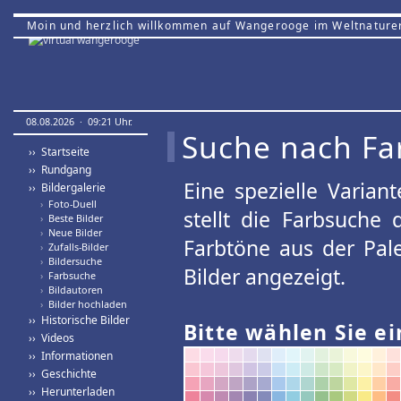
Moin und herzlich willkommen auf Wangerooge im Weltnature
08.08.2026 · 09:21 Uhr.
Suche nach Fa
›› Startseite
›› Rundgang
Eine spezielle Variant
›› Bildergalerie
›
Foto-Duell
stellt die Farbsuche
›
Beste Bilder
›
Neue Bilder
Farbtöne aus der Pal
›
Zufalls-Bilder
›
Bildersuche
Bilder angezeigt.
›
Farbsuche
›
Bildautoren
›
Bilder hochladen
›› Historische Bilder
Bitte wählen Sie ei
›› Videos
›› Informationen
›› Geschichte
›› Herunterladen