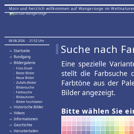
Moin und herzlich willkommen auf Wangerooge im Weltnature
08.08.2026 · 21:52 Uhr.
Suche nach Fa
›› Startseite
›› Rundgang
Eine spezielle Variant
›› Bildergalerie
›
Foto-Duell
stellt die Farbsuche
›
Beste Bilder
›
Neue Bilder
Farbtöne aus der Pal
›
Zufalls-Bilder
›
Bildersuche
Bilder angezeigt.
›
Farbsuche
›
Bildautoren
›
Bilder hochladen
›› Historische Bilder
Bitte wählen Sie ei
›› Videos
›› Informationen
›› Geschichte
›› Herunterladen