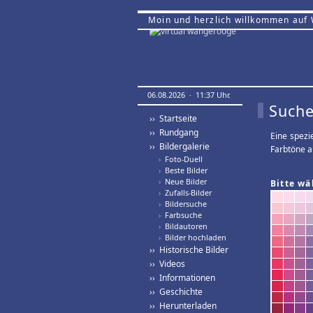
Moin und herzlich willkommen auf
06.08.2026 · 11:37 Uhr.
Suche
›› Startseite
›› Rundgang
Eine spezi
›› Bildergalerie
Farbtöne a
›
Foto-Duell
›
Beste Bilder
›
Neue Bilder
Bitte wä
›
Zufalls-Bilder
›
Bildersuche
›
Farbsuche
›
Bildautoren
›
Bilder hochladen
›› Historische Bilder
›› Videos
›› Informationen
›› Geschichte
›› Herunterladen