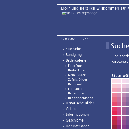
Moin und herzlich willkommen auf
07.08.2026 · 07:16 Uhr.
Suche
›› Startseite
›› Rundgang
Eine spezi
›› Bildergalerie
Farbtöne a
›
Foto-Duell
›
Beste Bilder
›
Neue Bilder
Bitte wä
›
Zufalls-Bilder
›
Bildersuche
›
Farbsuche
›
Bildautoren
›
Bilder hochladen
›› Historische Bilder
›› Videos
›› Informationen
›› Geschichte
›› Herunterladen