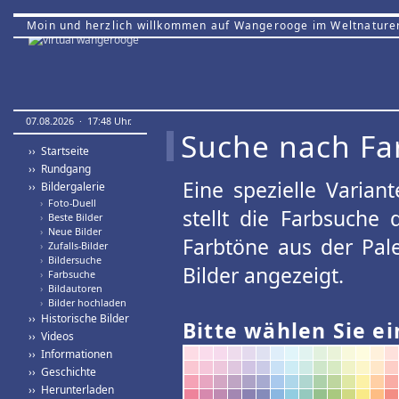
Moin und herzlich willkommen auf Wangerooge im Weltnature
07.08.2026 · 17:48 Uhr.
Suche nach Fa
›› Startseite
›› Rundgang
Eine spezielle Variant
›› Bildergalerie
›
Foto-Duell
stellt die Farbsuche
›
Beste Bilder
›
Neue Bilder
Farbtöne aus der Pal
›
Zufalls-Bilder
›
Bildersuche
Bilder angezeigt.
›
Farbsuche
›
Bildautoren
›
Bilder hochladen
›› Historische Bilder
Bitte wählen Sie ei
›› Videos
›› Informationen
›› Geschichte
›› Herunterladen