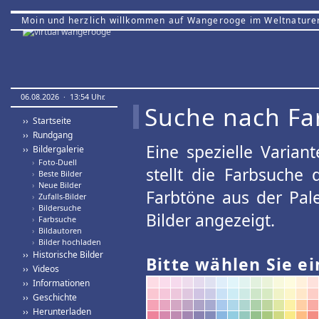
Moin und herzlich willkommen auf Wangerooge im Weltnature
06.08.2026 · 13:54 Uhr.
Suche nach Fa
›› Startseite
›› Rundgang
Eine spezielle Variant
›› Bildergalerie
›
Foto-Duell
stellt die Farbsuche
›
Beste Bilder
›
Neue Bilder
Farbtöne aus der Pal
›
Zufalls-Bilder
›
Bildersuche
Bilder angezeigt.
›
Farbsuche
›
Bildautoren
›
Bilder hochladen
›› Historische Bilder
Bitte wählen Sie ei
›› Videos
›› Informationen
›› Geschichte
›› Herunterladen