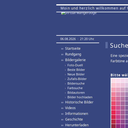
Moin und herzlich willkommen auf
06.08.2026 · 21:20 Uhr.
Suche
›› Startseite
›› Rundgang
Eine spezi
›› Bildergalerie
Farbtöne a
›
Foto-Duell
›
Beste Bilder
›
Neue Bilder
Bitte wä
›
Zufalls-Bilder
›
Bildersuche
›
Farbsuche
›
Bildautoren
›
Bilder hochladen
›› Historische Bilder
›› Videos
›› Informationen
›› Geschichte
›› Herunterladen