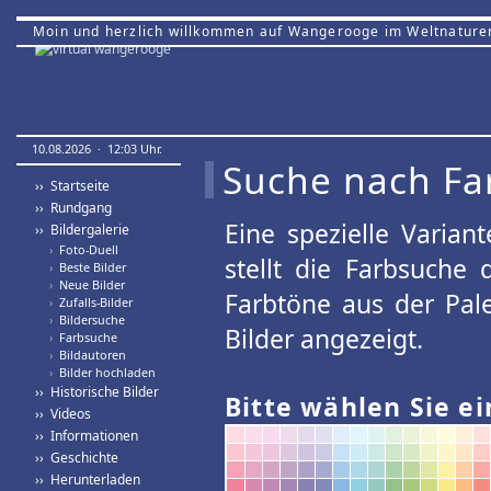
Moin und herzlich willkommen auf Wangerooge im Weltnature
10.08.2026 · 12:03 Uhr.
Suche nach Fa
›› Startseite
›› Rundgang
Eine spezielle Variant
›› Bildergalerie
›
Foto-Duell
stellt die Farbsuche
›
Beste Bilder
›
Neue Bilder
Farbtöne aus der Pal
›
Zufalls-Bilder
›
Bildersuche
Bilder angezeigt.
›
Farbsuche
›
Bildautoren
›
Bilder hochladen
›› Historische Bilder
Bitte wählen Sie ei
›› Videos
›› Informationen
›› Geschichte
›› Herunterladen