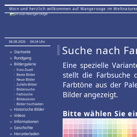
Moin und herzlich willkommen auf Wangerooge im Weltnature
06.08.2026 · 04:24 Uhr.
Suche nach Fa
›› Startseite
›› Rundgang
Eine spezielle Variant
›› Bildergalerie
›
Foto-Duell
stellt die Farbsuche
›
Beste Bilder
›
Neue Bilder
Farbtöne aus der Pal
›
Zufalls-Bilder
›
Bildersuche
Bilder angezeigt.
›
Farbsuche
›
Bildautoren
›
Bilder hochladen
›› Historische Bilder
Bitte wählen Sie ei
›› Videos
›› Informationen
›› Geschichte
›› Herunterladen