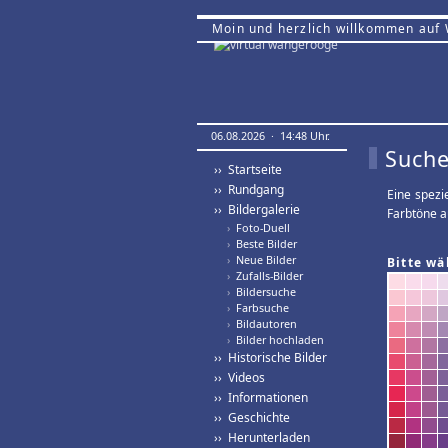
Moin und herzlich willkommen auf
06.08.2026 · 14:48 Uhr.
Suche
›› Startseite
›› Rundgang
Eine spezi
›› Bildergalerie
Farbtöne a
›
Foto-Duell
›
Beste Bilder
›
Neue Bilder
Bitte wä
›
Zufalls-Bilder
›
Bildersuche
›
Farbsuche
›
Bildautoren
›
Bilder hochladen
›› Historische Bilder
›› Videos
›› Informationen
›› Geschichte
›› Herunterladen