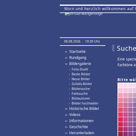
Moin und herzlich willkommen auf
08.08.2026 · 19:39 Uhr.
Suche
›› Startseite
›› Rundgang
Eine spezi
›› Bildergalerie
Farbtöne a
›
Foto-Duell
›
Beste Bilder
›
Neue Bilder
Bitte wä
›
Zufalls-Bilder
›
Bildersuche
›
Farbsuche
›
Bildautoren
›
Bilder hochladen
›› Historische Bilder
›› Videos
›› Informationen
›› Geschichte
›› Herunterladen