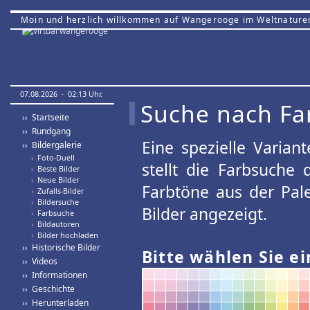
Moin und herzlich willkommen auf Wangerooge im Weltnature
07.08.2026 · 02:13 Uhr.
Suche nach Fa
›› Startseite
›› Rundgang
Eine spezielle Variant
›› Bildergalerie
›
Foto-Duell
stellt die Farbsuche
›
Beste Bilder
›
Neue Bilder
Farbtöne aus der Pal
›
Zufalls-Bilder
›
Bildersuche
Bilder angezeigt.
›
Farbsuche
›
Bildautoren
›
Bilder hochladen
›› Historische Bilder
Bitte wählen Sie ei
›› Videos
›› Informationen
›› Geschichte
›› Herunterladen