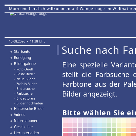
Moin und herzlich willkommen auf Wangerooge im Weltnature
10.08.2026 · 11:38 Uhr.
Suche nach Fa
›› Startseite
›› Rundgang
Eine spezielle Variant
›› Bildergalerie
›
Foto-Duell
stellt die Farbsuche
›
Beste Bilder
›
Neue Bilder
Farbtöne aus der Pal
›
Zufalls-Bilder
›
Bildersuche
Bilder angezeigt.
›
Farbsuche
›
Bildautoren
›
Bilder hochladen
›› Historische Bilder
Bitte wählen Sie ei
›› Videos
›› Informationen
›› Geschichte
›› Herunterladen