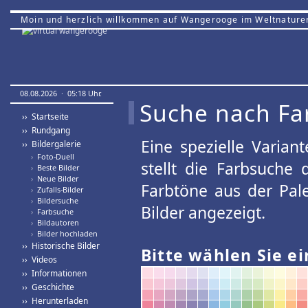
Moin und herzlich willkommen auf Wangerooge im Weltnature
08.08.2026 · 05:18 Uhr.
Suche nach Fa
›› Startseite
›› Rundgang
Eine spezielle Variant
›› Bildergalerie
›
Foto-Duell
stellt die Farbsuche
›
Beste Bilder
›
Neue Bilder
Farbtöne aus der Pal
›
Zufalls-Bilder
›
Bildersuche
Bilder angezeigt.
›
Farbsuche
›
Bildautoren
›
Bilder hochladen
›› Historische Bilder
Bitte wählen Sie ei
›› Videos
›› Informationen
›› Geschichte
›› Herunterladen