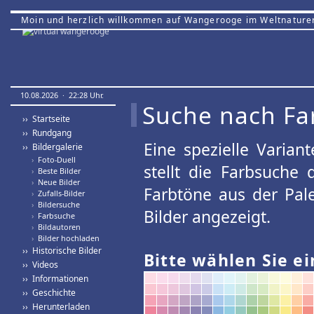
Moin und herzlich willkommen auf Wangerooge im Weltnature
10.08.2026 · 22:28 Uhr.
Suche nach Fa
›› Startseite
›› Rundgang
Eine spezielle Variant
›› Bildergalerie
›
Foto-Duell
stellt die Farbsuche
›
Beste Bilder
›
Neue Bilder
Farbtöne aus der Pal
›
Zufalls-Bilder
›
Bildersuche
Bilder angezeigt.
›
Farbsuche
›
Bildautoren
›
Bilder hochladen
›› Historische Bilder
Bitte wählen Sie ei
›› Videos
›› Informationen
›› Geschichte
›› Herunterladen