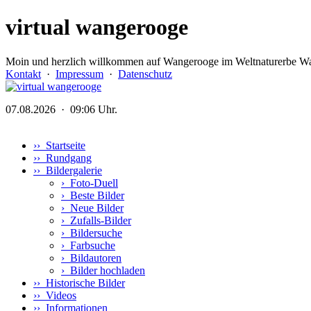
virtual wangerooge
Moin und herzlich willkommen auf Wangerooge im Weltnaturerbe Wa
Kontakt
·
Impressum
·
Datenschutz
07.08.2026 · 09:06 Uhr.
›› Startseite
›› Rundgang
›› Bildergalerie
›
Foto-Duell
›
Beste Bilder
›
Neue Bilder
›
Zufalls-Bilder
›
Bildersuche
›
Farbsuche
›
Bildautoren
›
Bilder hochladen
›› Historische Bilder
›› Videos
›› Informationen