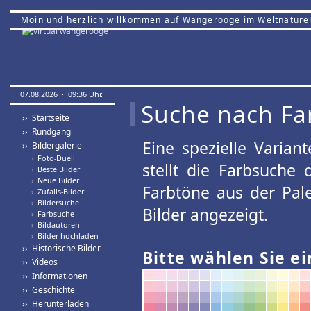
Moin und herzlich willkommen auf Wangerooge im Weltnature
07.08.2026 · 09:36 Uhr.
Suche nach Fa
›› Startseite
›› Rundgang
Eine spezielle Variant
›› Bildergalerie
›
Foto-Duell
stellt die Farbsuche
›
Beste Bilder
›
Neue Bilder
Farbtöne aus der Pal
›
Zufalls-Bilder
›
Bildersuche
Bilder angezeigt.
›
Farbsuche
›
Bildautoren
›
Bilder hochladen
›› Historische Bilder
Bitte wählen Sie ei
›› Videos
›› Informationen
›› Geschichte
›› Herunterladen