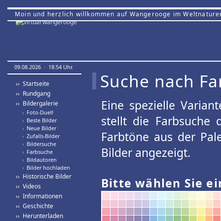
Moin und herzlich willkommen auf Wangerooge im Weltnature
09.08.2026 · 18:54 Uhr.
Suche nach Fa
›› Startseite
›› Rundgang
Eine spezielle Variant
›› Bildergalerie
›
Foto-Duell
stellt die Farbsuche
›
Beste Bilder
›
Neue Bilder
Farbtöne aus der Pal
›
Zufalls-Bilder
›
Bildersuche
Bilder angezeigt.
›
Farbsuche
›
Bildautoren
›
Bilder hochladen
›› Historische Bilder
Bitte wählen Sie ei
›› Videos
›› Informationen
›› Geschichte
›› Herunterladen