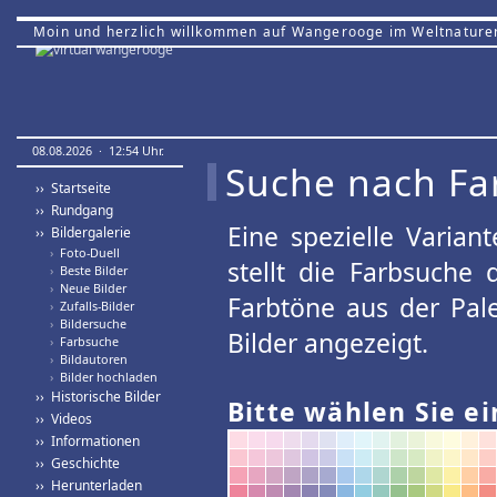
Moin und herzlich willkommen auf Wangerooge im Weltnature
08.08.2026 · 12:54 Uhr.
Suche nach Fa
›› Startseite
›› Rundgang
Eine spezielle Variant
›› Bildergalerie
›
Foto-Duell
stellt die Farbsuche
›
Beste Bilder
›
Neue Bilder
Farbtöne aus der Pal
›
Zufalls-Bilder
›
Bildersuche
Bilder angezeigt.
›
Farbsuche
›
Bildautoren
›
Bilder hochladen
›› Historische Bilder
Bitte wählen Sie ei
›› Videos
›› Informationen
›› Geschichte
›› Herunterladen