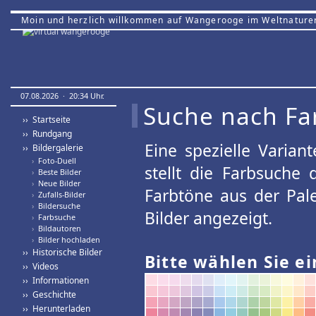
Moin und herzlich willkommen auf Wangerooge im Weltnature
07.08.2026 · 20:34 Uhr.
Suche nach Fa
›› Startseite
›› Rundgang
Eine spezielle Variant
›› Bildergalerie
›
Foto-Duell
stellt die Farbsuche
›
Beste Bilder
›
Neue Bilder
Farbtöne aus der Pal
›
Zufalls-Bilder
›
Bildersuche
Bilder angezeigt.
›
Farbsuche
›
Bildautoren
›
Bilder hochladen
›› Historische Bilder
Bitte wählen Sie ei
›› Videos
›› Informationen
›› Geschichte
›› Herunterladen