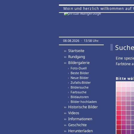
Moin und herzlich willkommen auf
08.08.2026 · 13:58 Uhr.
Suche
›› Startseite
›› Rundgang
Eine spezi
›› Bildergalerie
Farbtöne a
›
Foto-Duell
›
Beste Bilder
›
Neue Bilder
Bitte wä
›
Zufalls-Bilder
›
Bildersuche
›
Farbsuche
›
Bildautoren
›
Bilder hochladen
›› Historische Bilder
›› Videos
›› Informationen
›› Geschichte
›› Herunterladen