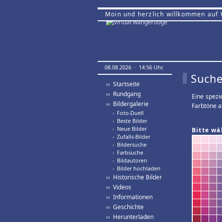
Moin und herzlich willkommen auf
08.08.2026 · 14:56 Uhr.
Suche
›› Startseite
›› Rundgang
Eine spezi
›› Bildergalerie
Farbtöne a
›
Foto-Duell
›
Beste Bilder
›
Neue Bilder
Bitte wä
›
Zufalls-Bilder
›
Bildersuche
›
Farbsuche
›
Bildautoren
›
Bilder hochladen
›› Historische Bilder
›› Videos
›› Informationen
›› Geschichte
›› Herunterladen