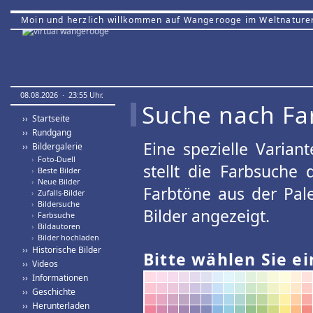
Moin und herzlich willkommen auf Wangerooge im Weltnature
08.08.2026 · 23:55 Uhr.
Suche nach Fa
›› Startseite
›› Rundgang
Eine spezielle Variant
›› Bildergalerie
›
Foto-Duell
stellt die Farbsuche
›
Beste Bilder
›
Neue Bilder
Farbtöne aus der Pal
›
Zufalls-Bilder
›
Bildersuche
Bilder angezeigt.
›
Farbsuche
›
Bildautoren
›
Bilder hochladen
›› Historische Bilder
Bitte wählen Sie ei
›› Videos
›› Informationen
›› Geschichte
›› Herunterladen