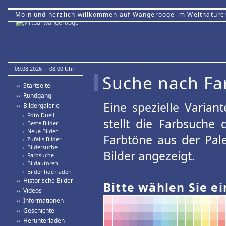
Moin und herzlich willkommen auf Wangerooge im Weltnature
09.08.2026 · 08:00 Uhr.
Suche nach Fa
›› Startseite
›› Rundgang
Eine spezielle Variant
›› Bildergalerie
›
Foto-Duell
stellt die Farbsuche
›
Beste Bilder
›
Neue Bilder
Farbtöne aus der Pal
›
Zufalls-Bilder
›
Bildersuche
Bilder angezeigt.
›
Farbsuche
›
Bildautoren
›
Bilder hochladen
›› Historische Bilder
Bitte wählen Sie ei
›› Videos
›› Informationen
›› Geschichte
›› Herunterladen