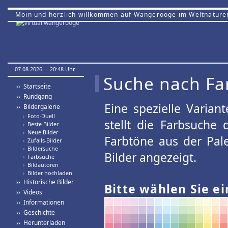
Moin und herzlich willkommen auf Wangerooge im Weltnature
07.08.2026 · 20:48 Uhr.
Suche nach Fa
›› Startseite
›› Rundgang
Eine spezielle Variant
›› Bildergalerie
›
Foto-Duell
stellt die Farbsuche
›
Beste Bilder
›
Neue Bilder
Farbtöne aus der Pal
›
Zufalls-Bilder
›
Bildersuche
Bilder angezeigt.
›
Farbsuche
›
Bildautoren
›
Bilder hochladen
›› Historische Bilder
Bitte wählen Sie ei
›› Videos
›› Informationen
›› Geschichte
›› Herunterladen