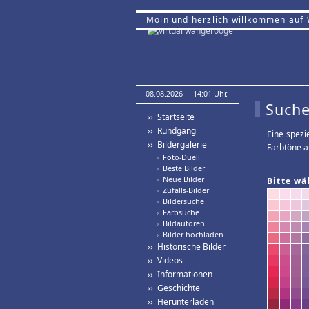
Moin und herzlich willkommen auf
08.08.2026 · 14:01 Uhr.
Suche
›› Startseite
›› Rundgang
Eine spezi
›› Bildergalerie
Farbtöne a
›
Foto-Duell
›
Beste Bilder
›
Neue Bilder
Bitte wä
›
Zufalls-Bilder
›
Bildersuche
›
Farbsuche
›
Bildautoren
›
Bilder hochladen
›› Historische Bilder
›› Videos
›› Informationen
›› Geschichte
›› Herunterladen