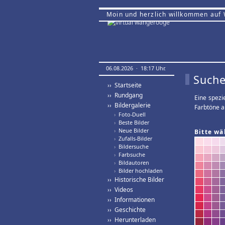
Moin und herzlich willkommen auf
06.08.2026 · 18:17 Uhr.
Suche
›› Startseite
›› Rundgang
Eine spezi
›› Bildergalerie
Farbtöne a
›
Foto-Duell
›
Beste Bilder
›
Neue Bilder
Bitte wä
›
Zufalls-Bilder
›
Bildersuche
›
Farbsuche
›
Bildautoren
›
Bilder hochladen
›› Historische Bilder
›› Videos
›› Informationen
›› Geschichte
›› Herunterladen