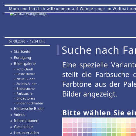
Moin und herzlich willkommen auf Wangerooge im Weltnature
07.08.2026 · 12:24 Uhr.
Suche nach Fa
›› Startseite
›› Rundgang
Eine spezielle Variant
›› Bildergalerie
›
Foto-Duell
stellt die Farbsuche
›
Beste Bilder
›
Neue Bilder
Farbtöne aus der Pal
›
Zufalls-Bilder
›
Bildersuche
Bilder angezeigt.
›
Farbsuche
›
Bildautoren
›
Bilder hochladen
›› Historische Bilder
Bitte wählen Sie ei
›› Videos
›› Informationen
›› Geschichte
›› Herunterladen