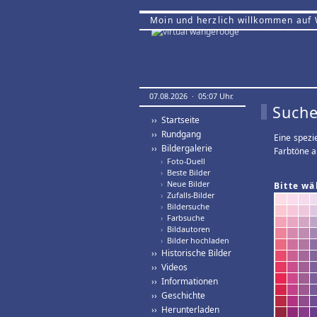
Moin und herzlich willkommen auf
07.08.2026 · 05:07 Uhr.
Suche
›› Startseite
›› Rundgang
Eine spezi
›› Bildergalerie
Farbtöne a
›
Foto-Duell
›
Beste Bilder
›
Neue Bilder
Bitte wä
›
Zufalls-Bilder
›
Bildersuche
›
Farbsuche
›
Bildautoren
›
Bilder hochladen
›› Historische Bilder
›› Videos
›› Informationen
›› Geschichte
›› Herunterladen