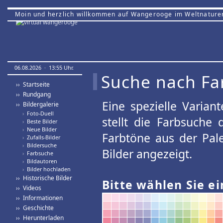
Moin und herzlich willkommen auf Wangerooge im Weltnature
06.08.2026 · 13:55 Uhr.
Suche nach Fa
›› Startseite
›› Rundgang
Eine spezielle Variant
›› Bildergalerie
›
Foto-Duell
stellt die Farbsuche
›
Beste Bilder
›
Neue Bilder
Farbtöne aus der Pal
›
Zufalls-Bilder
›
Bildersuche
Bilder angezeigt.
›
Farbsuche
›
Bildautoren
›
Bilder hochladen
›› Historische Bilder
Bitte wählen Sie ei
›› Videos
›› Informationen
›› Geschichte
›› Herunterladen