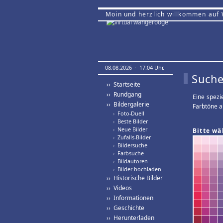
Moin und herzlich willkommen auf
08.08.2026 · 17:04 Uhr.
Suche
›› Startseite
›› Rundgang
Eine spezi
›› Bildergalerie
Farbtöne a
›
Foto-Duell
›
Beste Bilder
›
Neue Bilder
Bitte wä
›
Zufalls-Bilder
›
Bildersuche
›
Farbsuche
›
Bildautoren
›
Bilder hochladen
›› Historische Bilder
›› Videos
›› Informationen
›› Geschichte
›› Herunterladen