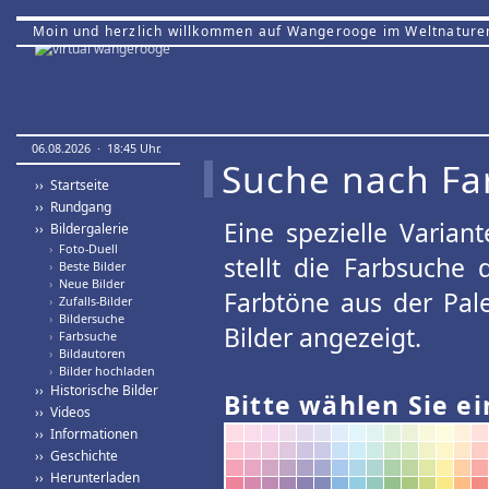
Moin und herzlich willkommen auf Wangerooge im Weltnature
06.08.2026 · 18:45 Uhr.
Suche nach Fa
›› Startseite
›› Rundgang
Eine spezielle Variant
›› Bildergalerie
›
Foto-Duell
stellt die Farbsuche
›
Beste Bilder
›
Neue Bilder
Farbtöne aus der Pal
›
Zufalls-Bilder
›
Bildersuche
Bilder angezeigt.
›
Farbsuche
›
Bildautoren
›
Bilder hochladen
›› Historische Bilder
Bitte wählen Sie ei
›› Videos
›› Informationen
›› Geschichte
›› Herunterladen