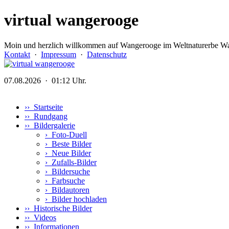
virtual wangerooge
Moin und herzlich willkommen auf Wangerooge im Weltnaturerbe Wa
Kontakt
·
Impressum
·
Datenschutz
07.08.2026 · 01:12 Uhr.
›› Startseite
›› Rundgang
›› Bildergalerie
›
Foto-Duell
›
Beste Bilder
›
Neue Bilder
›
Zufalls-Bilder
›
Bildersuche
›
Farbsuche
›
Bildautoren
›
Bilder hochladen
›› Historische Bilder
›› Videos
›› Informationen