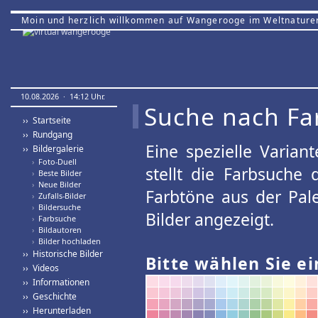
Moin und herzlich willkommen auf Wangerooge im Weltnature
10.08.2026 · 14:12 Uhr.
Suche nach Fa
›› Startseite
›› Rundgang
Eine spezielle Variant
›› Bildergalerie
›
Foto-Duell
stellt die Farbsuche
›
Beste Bilder
›
Neue Bilder
Farbtöne aus der Pal
›
Zufalls-Bilder
›
Bildersuche
Bilder angezeigt.
›
Farbsuche
›
Bildautoren
›
Bilder hochladen
›› Historische Bilder
Bitte wählen Sie ei
›› Videos
›› Informationen
›› Geschichte
›› Herunterladen