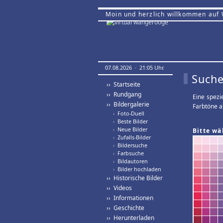
Moin und herzlich willkommen auf
07.08.2026 · 21:05 Uhr.
Suche
›› Startseite
›› Rundgang
Eine spezi
›› Bildergalerie
Farbtöne a
›
Foto-Duell
›
Beste Bilder
›
Neue Bilder
Bitte wä
›
Zufalls-Bilder
›
Bildersuche
›
Farbsuche
›
Bildautoren
›
Bilder hochladen
›› Historische Bilder
›› Videos
›› Informationen
›› Geschichte
›› Herunterladen