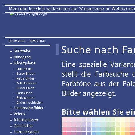
Moin und herzlich willkommen auf Wangerooge im Weltnature
06.08.2026 · 08:58 Uhr.
Suche nach Fa
›› Startseite
›› Rundgang
Eine spezielle Variant
›› Bildergalerie
›
Foto-Duell
stellt die Farbsuche
›
Beste Bilder
›
Neue Bilder
Farbtöne aus der Pal
›
Zufalls-Bilder
›
Bildersuche
Bilder angezeigt.
›
Farbsuche
›
Bildautoren
›
Bilder hochladen
›› Historische Bilder
Bitte wählen Sie ei
›› Videos
›› Informationen
›› Geschichte
›› Herunterladen