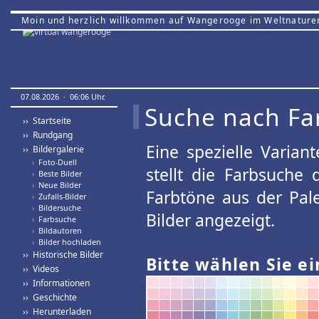
Moin und herzlich willkommen auf Wangerooge im Weltnature
07.08.2026 · 06:06 Uhr.
Suche nach Fa
›› Startseite
›› Rundgang
Eine spezielle Variant
›› Bildergalerie
›
Foto-Duell
stellt die Farbsuche
›
Beste Bilder
›
Neue Bilder
Farbtöne aus der Pal
›
Zufalls-Bilder
›
Bildersuche
Bilder angezeigt.
›
Farbsuche
›
Bildautoren
›
Bilder hochladen
›› Historische Bilder
Bitte wählen Sie ei
›› Videos
›› Informationen
›› Geschichte
›› Herunterladen