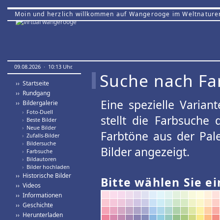
Moin und herzlich willkommen auf Wangerooge im Weltnature
09.08.2026 · 10:13 Uhr.
Suche nach Fa
›› Startseite
›› Rundgang
Eine spezielle Variant
›› Bildergalerie
›
Foto-Duell
stellt die Farbsuche
›
Beste Bilder
›
Neue Bilder
Farbtöne aus der Pal
›
Zufalls-Bilder
›
Bildersuche
Bilder angezeigt.
›
Farbsuche
›
Bildautoren
›
Bilder hochladen
›› Historische Bilder
Bitte wählen Sie ei
›› Videos
›› Informationen
›› Geschichte
›› Herunterladen