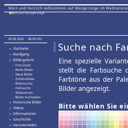
Moin und herzlich willkommen auf Wangerooge im Weltnature
06.08.2026 · 08:09 Uhr.
Suche nach Fa
›› Startseite
›› Rundgang
Eine spezielle Variant
›› Bildergalerie
›
Foto-Duell
stellt die Farbsuche
›
Beste Bilder
›
Neue Bilder
Farbtöne aus der Pal
›
Zufalls-Bilder
›
Bildersuche
Bilder angezeigt.
›
Farbsuche
›
Bildautoren
›
Bilder hochladen
›› Historische Bilder
Bitte wählen Sie ei
›› Videos
›› Informationen
›› Geschichte
›› Herunterladen